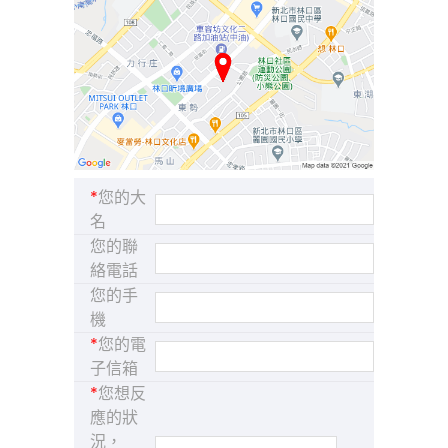
*
您的大
名
您的聯
絡電話
您的手
機
*
您的電
子信箱
*
您想反
應的狀
況，