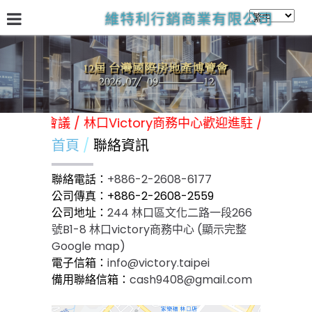
維特利行銷商業有限公司
關於我們
台灣國際房地產展
林口Victory商務中心
日
辦各類展覽 活動 會議 / 林口Victory商務中心歡迎進駐 / 
首頁
聯絡資訊
聯絡電話：
+886-2-2608-6177
公司傳真：+886-2-2608-2559
公司地址：
244 林口區文化二路一段266
號B1-8 林口victory商務中心 (顯示完整
Google map)
電子信箱：
info@victory.taipei
備用聯絡信箱：
cash9408@gmail.com