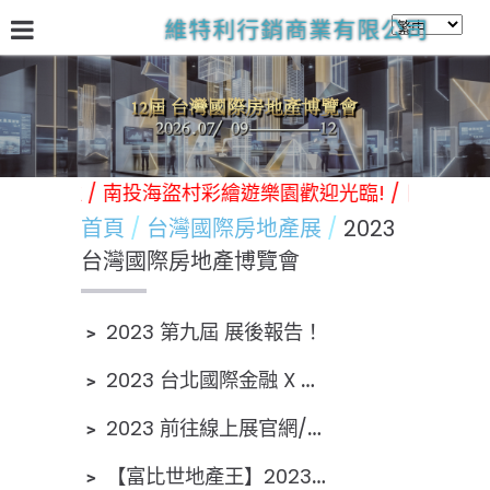
維特利行銷商業有限公司
關於我們
台灣國際房地產展
林口Victory商務中心
日
y商務中心歡迎進駐 / 南投海盜村彩繪遊樂園歡迎光臨! / 日本台
首頁
台灣國際房地產展
2023
台灣國際房地產博覽會
﹥
2023 第九屆 展後報告！
﹥
2023 台北國際金融 X 台灣國際房地產 博覽會企劃書
﹥
2023 前往線上展官網/大廳
﹥
【富比世地產王】2023第九屆台灣國際房地產博覽會 實體/線上 免費參觀抽好禮