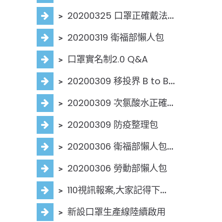
﹥
20200325 口罩正確戴法圖解！
﹥
20200319 衛福部懶人包
﹥
口罩實名制2.0 Q&A
﹥
20200309 移投界 B to B 海外地產投資高峰會 熱烈招商中
﹥
20200309 次氯酸水正確使用方式
﹥
20200309 防疫整理包
﹥
20200306 衛福部懶人包MP4
﹥
20200306 勞動部懶人包
﹥
110視訊報案,大家記得下載喔!
﹥
新設口罩生產線陸續啟用