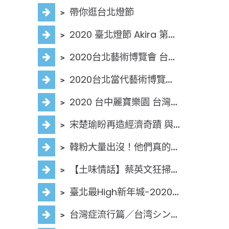
﹥
帶你逛台北燈節
﹥
2020 臺北燈節 Akira 第二次宣傳TV
﹥
2020台北藝術博覽會 台灣新聞社 採訪報導
﹥
2020台北當代藝術博覽會 台灣新聞社 採訪報導
﹥
2020 台中麗寶樂園 台灣新聞社 專訪
﹥
宋楚瑜盼再造經濟奇蹟 與郭台銘共同提升科技產業
﹥
韓粉大量出沒！他們真的知道自己支持韓國瑜的原因嗎？
﹥
【土味情話】蔡英文狂掃彰化 車掃手舉牌 當起撩王
﹥
臺北最High新年城-2020跨年晚會,交通管制、安全注意事項
﹥
台灣症流行篇／台湾シンドローム編_中文字幕版