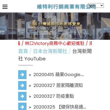
維特利行銷商業有限公司
關於我們
台灣國際房地產展
林口Victory商務中心
日
類展覽 活動 會議 / 林口Victory商務中心歡迎進駐 / 南
首頁
日本台灣新聞社
台灣新聞
社 YouTube
﹥
20200415 蘋果Google合作抗疫
﹥
20200327 居家隔離須知
﹥
20200327 防疫重點
﹥
20200325 【健保快易通APP】快速認證操作教學