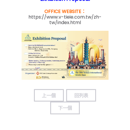
OFFICE WEBSITE：
https://www.v-tieie.com.tw/zh-
tw/index.html
上一個
回列表
下一個